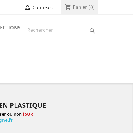
shopping_cart

Panier
(0)
Connexion
LECTIONS

EN PLASTIQUE
iser ou non
(SUR
ne.fr