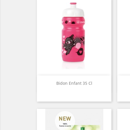
Aperçu rapide

Bidon Enfant 35 Cl