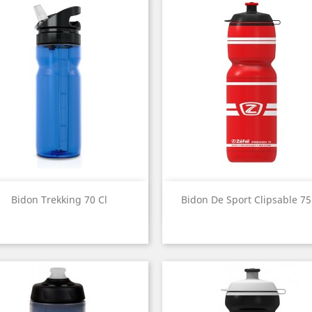
Aperçu rapide
Aperçu rapide


Bidon Trekking 70 Cl
Bidon De Sport Clipsable 75