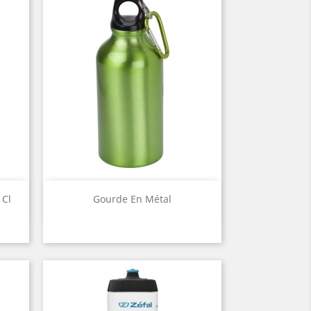
Aperçu rapide

 Cl
Gourde En Métal