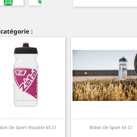
catégorie :
Aperçu rapide
Aperçu rapide


don De Sport Vissable 65 Cl
Bidon De Sport 65 Cl