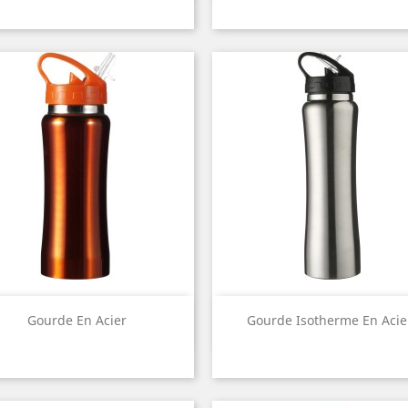
Aperçu rapide
Aperçu rapide


Gourde En Acier
Gourde Isotherme En Acie