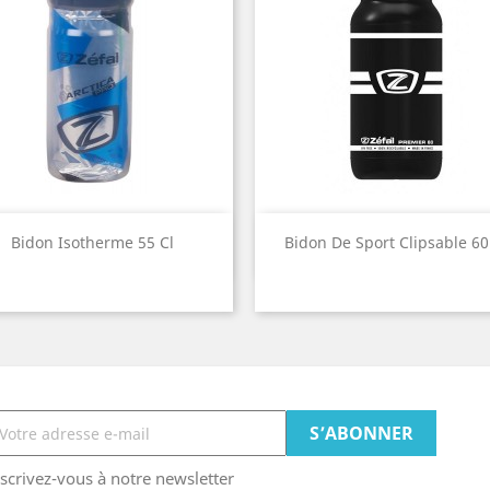
Aperçu rapide
Aperçu rapide


Bidon Isotherme 55 Cl
Bidon De Sport Clipsable 60
scrivez-vous à notre newsletter