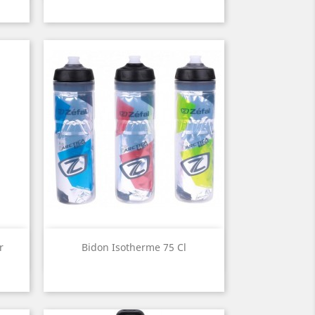
Aperçu rapide

r
Bidon Isotherme 75 Cl