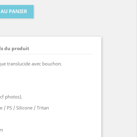
 AU PANIER
ls du produit
que translucide avec bouchon.
cf photos).
 / PS / Silicone / Tritan
cm