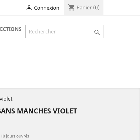
shopping_cart

Panier
(0)
Connexion
LECTIONS

iolet
SANS MANCHES VIOLET
: 10 jours ouvrés