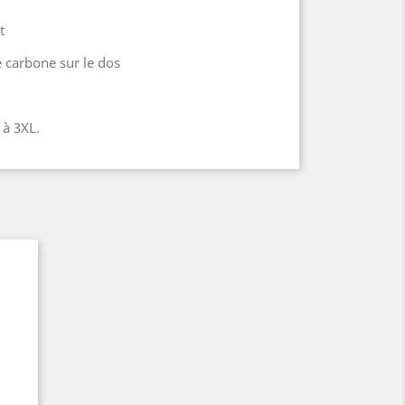
t
de carbone sur le dos
 à 3XL.