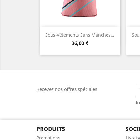
Aperçu rapide

Sous-Vêtements Sans Manches...
Sou
Prix
36,00 €
Recevez nos offres spéciales
In
PRODUITS
SOCI
Promotions
Livrai