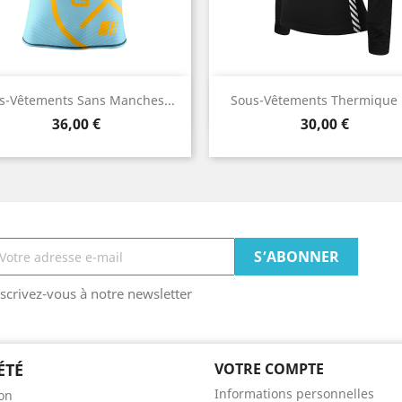
Aperçu rapide
Aperçu rapide


s-Vêtements Sans Manches...
Sous-Vêtements Thermique
Prix
Prix
36,00 €
30,00 €
scrivez-vous à notre newsletter
ÉTÉ
VOTRE COMPTE
Informations personnelles
son